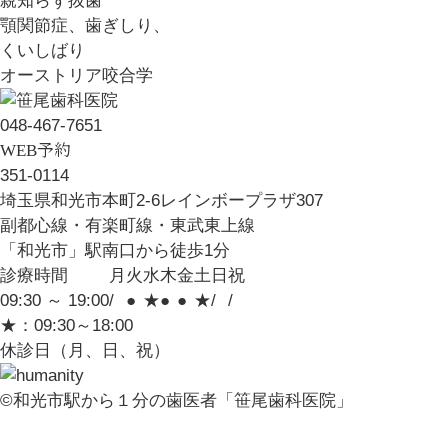
親知らず抜歯
顎関節症、歯ぎしり、
くいしばり
オーストリア咬合学
048-467-7651
WEB予約
351-0114
埼玉県和光市本町2-6レインボープラザ307
副都心線・有楽町線・東武東上線
「和光市」
駅南口から徒歩1分
診療時間
月
火
水
木
金
土
日
祝
09:30 ～ 19:00
/
●
★
●
●
★
/
/
★：09:30～18:00
休診日（月、日、祝）
©和光市駅から１分の歯医者「笹尾歯科医院」