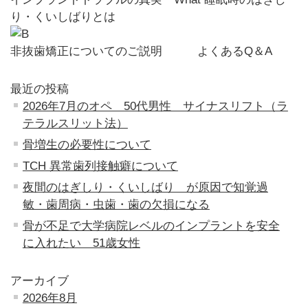
り・くいしばりとは
非抜歯矯正についてのご説明 よくあるQ＆A
最近の投稿
2026年7月のオペ 50代男性 サイナスリフト（ラ
テラルスリット法）
骨増生の必要性について
TCH 異常歯列接触癖について
夜間のはぎしり・くいしばり が原因で知覚過
敏・歯周病・虫歯・歯の欠損になる
骨が不足で大学病院レベルのインプラントを安全
に入れたい 51歳女性
アーカイブ
2026年8月