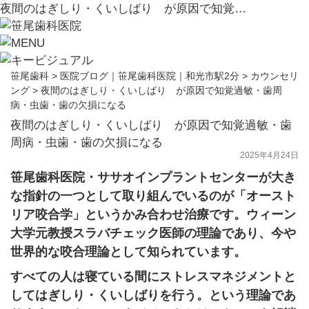
夜間のはぎしり・くいしばり が原因で知覚…
笹尾歯科
>
医院ブログ｜笹尾歯科医院｜和光市駅2分
>
カウンセリ
ング
>
夜間のはぎしり・くいしばり が原因で知覚過敏・歯周
病・虫歯・歯の欠損になる
夜間のはぎしり・くいしばり が原因で知覚過敏・歯
周病・虫歯・歯の欠損になる
2025年4月24日
笹尾歯科医院・ササオインプラントセンターが大き
な指針の一つとして取り組んでいるのが「オースト
リア咬合学」というかみ合わせ治療です。ウィーン
大学元教授スラバチェック医師の理論であり、今や
世界的な咬合理論として知られています。
すべての人は寝ている間にストレスマネジメントと
してはぎしり・くいしばりを行う。という理論であ