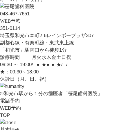
048-467-7651
WEB予約
351-0114
埼玉県和光市本町2-6レインボープラザ307
副都心線・有楽町線・東武東上線
「和光市」
駅南口から徒歩1分
診療時間
月
火
水
木
金
土
日
祝
09:30 ～ 19:00
/
●
★
●
●
★
/
/
★：09:30～18:00
休診日（月、日、祝）
©和光市駅から１分の歯医者「笹尾歯科医院」
電話予約
WEB予約
TOP
基本情報