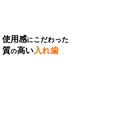
使用感
こだわった
に
質
高い
入れ歯
の