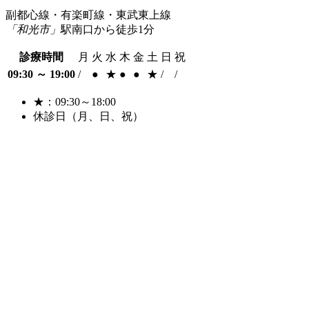
副都心線・有楽町線・東武東上線
「和光市」
駅南口から徒歩1分
診療時間
月
火
水
木
金
土
日
祝
09:30 ～ 19:00
/
●
★
●
●
★
/
/
★：09:30～18:00
休診日（月、日、祝）