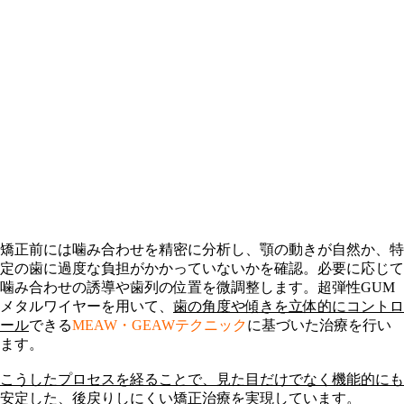
矯正前には噛み合わせを精密に分析し、顎の動きが自然か、特
定の歯に過度な負担がかかっていないかを確認。必要に応じて
噛み合わせの誘導や歯列の位置を微調整します。
超弾性GUM
メタルワイヤー
を用いて、
歯の角度や傾きを立体的にコントロ
ール
できる
MEAW・GEAWテクニック
に基づいた治療を行い
ます。
こうしたプロセスを経ることで、見た目だけでなく機能的にも
安定した、
後戻りしにくい矯正治療
を実現しています。