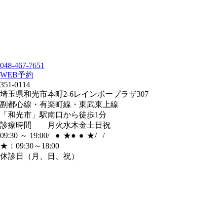
048-467-7651
WEB予約
351-0114
埼玉県和光市本町2-6レインボープラザ307
副都心線・有楽町線・東武東上線
「和光市」
駅南口から徒歩1分
診療時間
月
火
水
木
金
土
日
祝
09:30 ～ 19:00
/
●
★
●
●
★
/
/
★：09:30～18:00
休診日（月、日、祝）