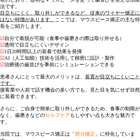
法です。
目立ちにくく、取り外しができるなど、従来のワイヤー矯正に
はない特徴があります。
ここでは、マウスピース矯正の主な特
長をご紹介します。
☑
自分で着脱が可能（食事や歯磨きの際は取り外せる）
☑
透明で目立ちにくいデザイン
☑
1日20時間以上の装着で効果を発揮
☑
AI（人工知能）技術を活用して精密に設計・製作
☑
治療後の歯並びを事前にシミュレーションできる
患者さんにとって最大のメリットは、
装置が目立ちにくいこと
です。
接客業や人前で話す機会の多い方でも、見た目を気にせず自然
に装着できます。
さらに、ご自身で簡単に取り外しができるため、食事の制限が
なく、歯磨きなどの
セルフケア
もしやすい点も大きな魅力で
す。
当院では、マウスピース矯正は「
部分矯正
」に特化していま