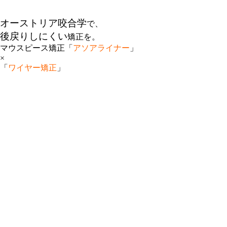
オーストリア咬合学
で、
後戻りしにくい
矯正を。
マウスピース矯正「
アソアライナー
」
×
「
ワイヤー矯正
」