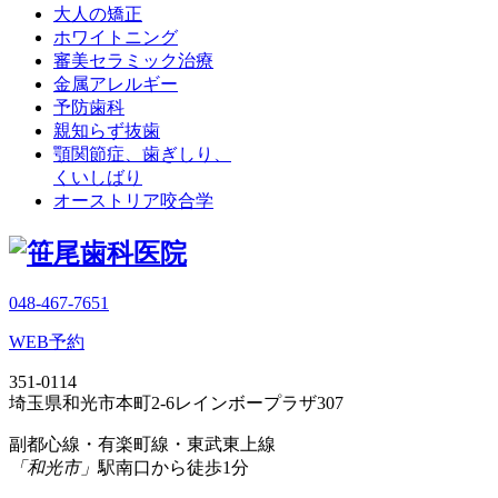
大人の矯正
ホワイトニング
審美セラミック治療
金属アレルギー
予防歯科
親知らず抜歯
顎関節症、歯ぎしり、
くいしばり
オーストリア咬合学
048-467-7651
WEB予約
351-0114
埼玉県和光市本町2-6レインボープラザ307
副都心線・有楽町線・東武東上線
「和光市」
駅南口から徒歩1分