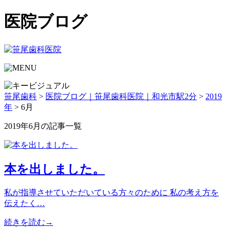
医院ブログ
笹尾歯科
>
医院ブログ｜笹尾歯科医院｜和光市駅2分
>
2019
年
>
6月
2019年6月の記事一覧
本を出しました。
私が指導させていただいている方々のために 私の考え方を
伝えたく…
続きを読む→