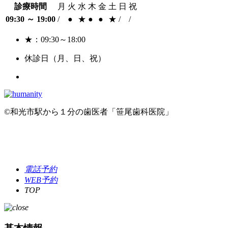
診療時間
月
火
水
木
金
土
日
祝
09:30 ～ 19:00
/
●
★
●
●
★
/
/
★：09:30～18:00
休診日（月、日、祝）
©和光市駅から１分の歯医者「笹尾歯科医院」
電話予約
WEB予約
TOP